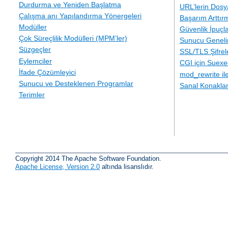
Durdurma ve Yeniden Başlatma
URL’lerin Dosy
Çalışma anı Yapılandırma Yönergeleri
Başarım Arttır
Modüller
Güvenlik İpuçla
Çok Süreçlilik Modülleri (MPM’ler)
Sunucu Geneli
Süzgeçler
SSL/TLS Şifre
Eylemciler
CGI için Suexe
İfade Çözümleyici
mod_rewrite i
Sunucu ve Desteklenen Programlar
Sanal Konakla
Terimler
Copyright 2014 The Apache Software Foundation.
Apache License, Version 2.0
altında lisanslıdır.