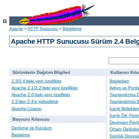
Apache
>
HTTP Sunucusu
>
Belgeleme
Apache HTTP Sunucusu Sürüm 2.4 Belg
Sürümlerin Dağıtım Bilgileri
Kullanıcı Kıl
2.3/2.4’deki yeni özellikler
Başlarken
Apache 2.1/2.2’deki yeni özellikler
Adres ve Portl
Apache 2.0’daki yeni özellikler
Yapılandırma D
2.2’den 2.4’e yükseltme
Yapılandırma B
Apache Lisansı
İçerik Bellekle
İçerik Dili Yöne
Başvuru Kılavuzu
Devingen Payla
Derleme ve Kurulum
Ortam Değişken
Başlatma
Günlük Dosyal