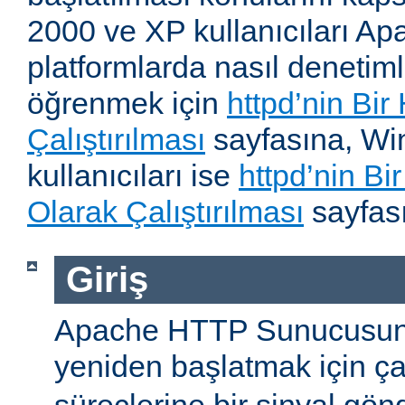
2000 ve XP kullanıcıları A
platformlarda nasıl denetiml
öğrenmek için
httpd’nin Bir
Çalıştırılması
sayfasına, W
kullanıcıları ise
httpd’nin B
Olarak Çalıştırılması
sayfası
Giriş
Apache HTTP Sunucusun
yeniden başlatmak için ç
süreçlerine bir sinyal gön