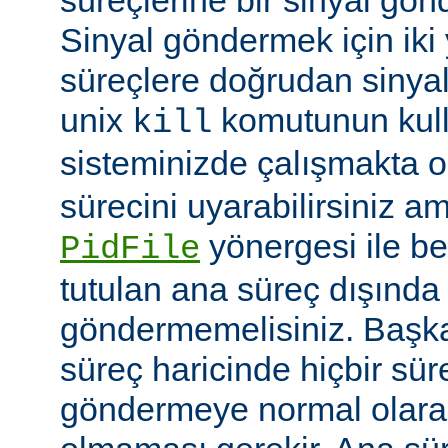
Sinyal göndermek için iki yo
süreçlere doğrudan sinya
unix
komutunun kulla
kill
sisteminizde çalışmakta o
sürecini uyarabilirsiniz a
yönergesi ile be
PidFile
tutulan ana süreç dışında 
göndermemelisiniz. Başka 
süreç haricinde hiçbir sür
göndermeye normal olarak