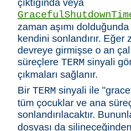
çıktığında veya
GracefulShutdownTim
zaman aşımı dolduğunda 
kendini sonlandırır. Eğer
devreye girmişse o an ça
süreçlere
sinyali g
TERM
çıkmaları sağlanır.
Bir
sinyali ile "grac
TERM
tüm çocuklar ve ana sür
sonlandırılacaktır. Bununla
dosyası da silineceğinden