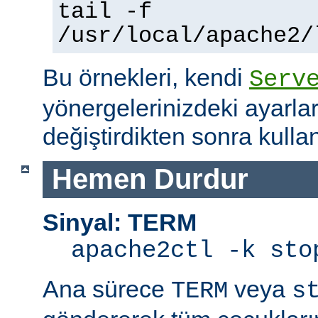
tail -f
/usr/local/apache2/
Bu örnekleri, kendi
Serv
yönergelerinizdeki ayarla
değiştirdikten sonra kullan
Hemen Durdur
Sinyal: TERM
apache2ctl -k sto
Ana sürece
veya
TERM
s