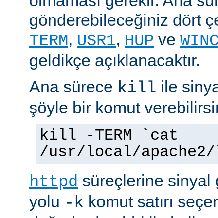
olmaması gerekir. Ana sü
gönderebileceğiniz dört çe
,
,
ve
TERM
USR1
HUP
WIN
geldikçe açıklanacaktır.
Ana sürece
ile siny
kill
şöyle bir komut verebilirsi
kill -TERM `cat
/usr/local/apache2/
süreçlerine sinyal
httpd
yolu
komut satırı seçe
-k