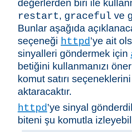
değerlerden biri ile kulla
,
ve
restart
graceful
Bunlar aşağıda açıklanaca
seçeneği
’ye ait o
httpd
sinyalleri göndermek için
betiğini kullanmanızı öner
komut satırı seçeneklerin
aktaracaktır.
’ye sinyal gönderdi
httpd
biteni şu komutla izleyebili