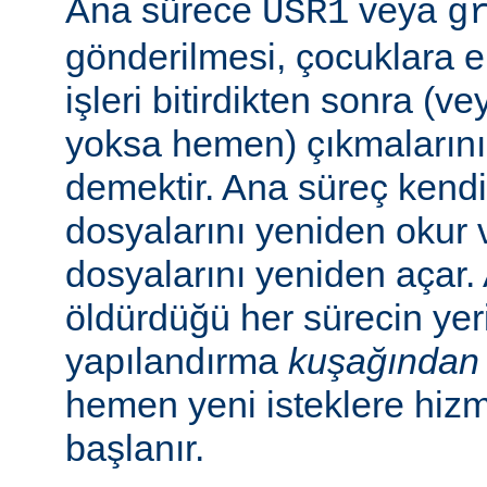
Ana sürece
veya
USR1
g
gönderilmesi, çocuklara e
işleri bitirdikten sonra (v
yoksa hemen) çıkmaların
demektir. Ana süreç kend
dosyalarını yeniden okur 
dosyalarını yeniden açar.
öldürdüğü her sürecin yer
yapılandırma
kuşağından
hemen yeni isteklere hiz
başlanır.