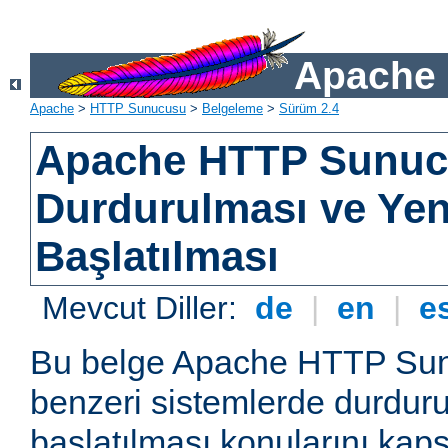
Apache 
Apache
>
HTTP Sunucusu
>
Belgeleme
>
Sürüm 2.4
Apache HTTP Sunu
Durdurulması ve Ye
Başlatılması
Mevcut Diller:
de
|
en
|
e
Bu belge Apache HTTP Su
benzeri sistemlerde durdur
başlatılması konularını kap