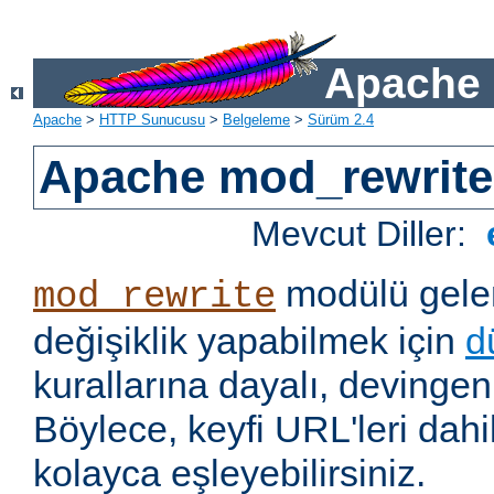
Apache 
Apache
>
HTTP Sunucusu
>
Belgeleme
>
Sürüm 2.4
Apache mod_rewrite
Mevcut Diller:
modülü gelen
mod_rewrite
değişiklik yapabilmek için
d
kurallarına dayalı, devingen 
Böylece, keyfi URL'leri dahi
kolayca eşleyebilirsiniz.