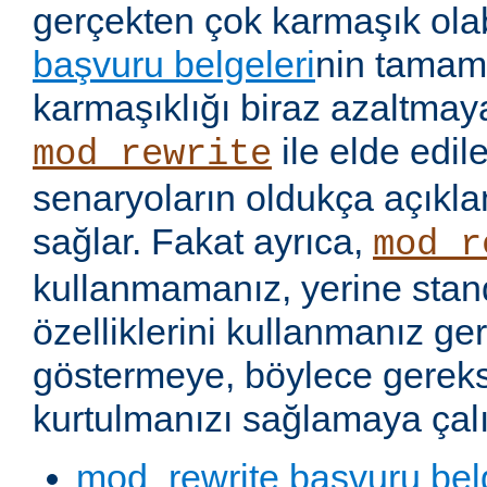
gerçekten çok karmaşık olabi
başvuru belgeleri
nin tamaml
karmaşıklığı biraz azaltmaya
ile elde edil
mod_rewrite
senaryoların oldukça açıkla
sağlar. Fakat ayrıca,
mod_r
kullanmamanız, yerine stan
özelliklerini kullanmanız g
göstermeye, böylece gereks
kurtulmanızı sağlamaya çalı
mod_rewrite başvuru bel