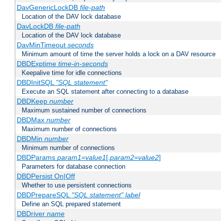
DavGenericLockDB
file-path
Location of the DAV lock database
DavLockDB
file-path
Location of the DAV lock database
DavMinTimeout
seconds
Minimum amount of time the server holds a lock on a DAV resource
DBDExptime
time-in-seconds
Keepalive time for idle connections
DBDInitSQL
"SQL statement"
Execute an SQL statement after connecting to a database
DBDKeep
number
Maximum sustained number of connections
DBDMax
number
Maximum number of connections
DBDMin
number
Minimum number of connections
DBDParams
param1
=
value1
[,
param2
=
value2
]
Parameters for database connection
DBDPersist On|Off
Whether to use persistent connections
DBDPrepareSQL
"SQL statement"
label
Define an SQL prepared statement
DBDriver
name