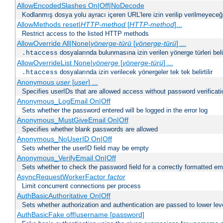
AllowEncodedSlashes On|Off|NoDecode
Kodlanmış dosya yolu ayracı içeren URL’lere izin verilip verilmeyeceğin
AllowMethods reset|
HTTP-method
[
HTTP-method
]...
Restrict access to the listed HTTP methods
AllowOverride All|None|
yönerge-türü
[
yönerge-türü
] ...
dosyalarında bulunmasına izin verilen yönerge türleri belirt
.htaccess
AllowOverrideList None|
yönerge
[
yönerge-türü
] ...
dosyalarında izin verilecek yönergeler tek tek belirtilir
.htaccess
Anonymous
user
[
user
] ...
Specifies userIDs that are allowed access without password verificati
Anonymous_LogEmail On|Off
Sets whether the password entered will be logged in the error log
Anonymous_MustGiveEmail On|Off
Specifies whether blank passwords are allowed
Anonymous_NoUserID On|Off
Sets whether the userID field may be empty
Anonymous_VerifyEmail On|Off
Sets whether to check the password field for a correctly formatted em
AsyncRequestWorkerFactor
factor
Limit concurrent connections per process
AuthBasicAuthoritative On|Off
Sets whether authorization and authentication are passed to lower le
AuthBasicFake off|username [password]