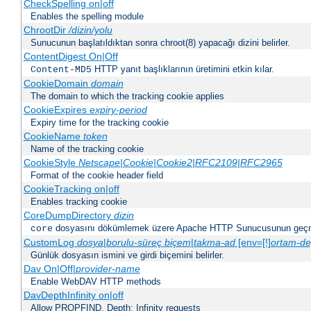
CheckSpelling on|off
Enables the spelling module
ChrootDir
/dizin/yolu
Sunucunun başlatıldıktan sonra chroot(8) yapacağı dizini belirler.
ContentDigest On|Off
HTTP yanıt başlıklarının üretimini etkin kılar.
Content-MD5
CookieDomain
domain
The domain to which the tracking cookie applies
CookieExpires
expiry-period
Expiry time for the tracking cookie
CookieName
token
Name of the tracking cookie
CookieStyle
Netscape|Cookie|Cookie2|RFC2109|RFC2965
Format of the cookie header field
CookieTracking on|off
Enables tracking cookie
CoreDumpDirectory
dizin
dosyasını dökümlemek üzere Apache HTTP Sunucusunun geçme
core
CustomLog
dosya
|
borulu-süreç
biçem
|
takma-ad
[env=[!]
ortam-de
Günlük dosyasın ismini ve girdi biçemini belirler.
Dav On|Off|
provider-name
Enable WebDAV HTTP methods
DavDepthInfinity on|off
Allow PROPFIND, Depth: Infinity requests