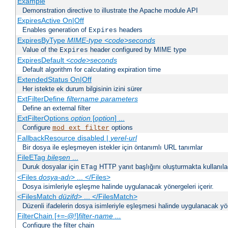
Example
Demonstration directive to illustrate the Apache module API
ExpiresActive On|Off
Enables generation of
headers
Expires
ExpiresByType
MIME-type
<code>seconds
Value of the
header configured by MIME type
Expires
ExpiresDefault
<code>seconds
Default algorithm for calculating expiration time
ExtendedStatus On|Off
Her istekte ek durum bilgisinin izini sürer
ExtFilterDefine
filtername
parameters
Define an external filter
ExtFilterOptions
option
[
option
] ...
Configure
options
mod_ext_filter
FallbackResource disabled |
yerel-url
Bir dosya ile eşleşmeyen istekler için öntanımlı URL tanımlar
FileETag
bileşen
...
Duruk dosyalar için
HTTP yanıt başlığını oluşturmakta kullanılaca
ETag
<Files
dosya-adı
> ... </Files>
Dosya isimleriyle eşleşme halinde uygulanacak yönergeleri içerir.
<FilesMatch
düzifd
> ... </FilesMatch>
Düzenli ifadelerin dosya isimleriyle eşleşmesi halinde uygulanacak yöne
FilterChain [+=-@!]
filter-name
...
Configure the filter chain