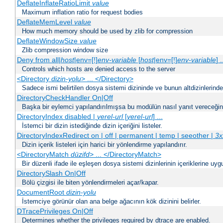
DeflateInflateRatioLimit
value
Maximum inflation ratio for request bodies
DeflateMemLevel
value
How much memory should be used by zlib for compression
DeflateWindowSize
value
Zlib compression window size
Deny from all|
host
|env=[!]
env-variable
[
host
|env=[!]
env-variable
] .
Controls which hosts are denied access to the server
<Directory
dizin-yolu
> ... </Directory>
Sadece ismi belirtilen dosya sistemi dizininde ve bunun altdizinlerind
DirectoryCheckHandler On|Off
Başka bir eylemci yapılandırılmışsa bu modülün nasıl yanıt vereceğini 
DirectoryIndex disabled |
yerel-url
[
yerel-url
] ...
İstemci bir dizin istediğinde dizin içeriğini listeler.
DirectoryIndexRedirect on | off | permanent | temp | seeother |
3x
Dizin içerik listeleri için harici bir yönlendirme yapılandırır.
<DirectoryMatch
düzifd
> ... </DirectoryMatch>
Bir düzenli ifade ile eşleşen dosya sistemi dizinlerinin içeriklerine u
DirectorySlash On|Off
Bölü çizgisi ile biten yönlendirmeleri açar/kapar.
DocumentRoot
dizin-yolu
İstemciye görünür olan ana belge ağacının kök dizinini belirler.
DTracePrivileges On|Off
Determines whether the privileges required by dtrace are enabled.