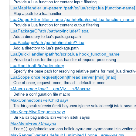
Provide a Lua function for content input filtering
LuaMapHandler uri-pattern /path/to/lua/script.lua [function-name]
Map a path to a lua handler
LuaOutputFilter filter_name /path/to/lua/script.lua function_name
Provide a Lua function for content output filtering
LuaPackageCPath /path/to/include/?.soa
Add a directory to lua's package.cpath
LuaPackagePath /path/to/include/?.lua
Add a directory to lua's package.path
LuaQuickHandler /path/to/script.lua hook_function_name
Provide a hook for the quick handler of request processing
LuaRoot /path/to/a/directory
Specify the base path for resolving relative paths for mod_lua directi
LuaScope once|request|conn|thread|server [min] [max]
One of once, request, conn, thread -- default is once
<Macro
name
[
par1
..
parN
]> ... </Macro>
Define a configuration file macro
MaxConnectionsPerChild
sayı
Tek bir çocuk sürecin ömrü boyunca işleme sokabileceği istek sayısını
MaxKeepAliveRequests
sayı
Bir kalıcı bağlantıda izin verilen istek sayısı
MaxMemFree
kB-sayısı
çağrılmaksızın ana bellek ayırıcının ayırmasına izin verilen az
free()
MaxRangeOverlaps default | unlimited | none |
aralık-sayısı