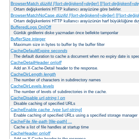
BrowserMatch
düzifd [!]ort-değişkeni
[=
değer
] [[!]
ort-değişkeni
[=
de
Ortam değişkenlerini HTTP kullanıcı arayüzüne göre belirler.
BrowserMatchNoCase
düzifd [!]ort-değişkeni
[=
değer
] [[!]
ort-değiş
Ortam değişkenlerini HTTP kullanıcı arayüzünün harf büyüklüğüne duyar
BufferedLogs On|Off
Günlük girdilerini diske yazmadan önce bellekte tamponlar
BufferSize integer
Maximum size in bytes to buffer by the buffer filter
CacheDefaultExpire
seconds
The default duration to cache a document when no expiry date is spec
CacheDetailHeader
on|off
Add an X-Cache-Detail header to the response.
CacheDirLength
length
The number of characters in subdirectory names
CacheDirLevels
levels
The number of levels of subdirectories in the cache.
CacheDisable
url-string
|
on
Disable caching of specified URLs
CacheEnable
cache_type
[
url-string
]
Enable caching of specified URLs using a specified storage manager
CacheFile
file-path
[
file-path
] ...
Cache a list of file handles at startup time
CacheHeader
on|off
Add an X-Cache header to the response.