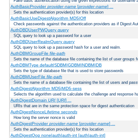
Fake basic authentication using the given expressions for username
AuthBasicProvider
provider-name
[
provider-name
] ...
Sets the authentication provider(s) for this location
AuthBasicUseDigestAlgorithm MD5|Off
Check passwords against the authentication providers as if Digest Aut
AuthDBDUserPWQuery
query
SQL query to look up a password for a user
AuthDBDUserRealmQuery
query
SQL query to look up a password hash for a user and realm.
AuthDBMGroupFile
file-path
Sets the name of the database file containing the list of user groups f
AuthDBMType default|SDBM|GDBM|NDBM|DB
Sets the type of database file that is used to store passwords
AuthDBMUserFile
file-path
Sets the name of a database file containing the list of users and pass
AuthDigestAlgorithm MD5|MD5-sess
Selects the algorithm used to calculate the challenge and response ha
AuthDigestDomain
URI
[
URI
] ...
URIs that are in the same protection space for digest authentication
AuthDigestNonceLifetime
seconds
How long the server nonce is valid
AuthDigestProvider
provider-name
[
provider-name
] ...
Sets the authentication provider(s) for this location
AuthDigestQop none|auth|auth-int [auth|auth-int]