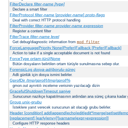
FilterDeclare
filter-name
[type]
Declare a smart filter
FilterProtocol
filter-name
[
provider-name
]
proto-flags
Deal with correct HTTP protocol handling
FilterProvider
filter-name
provider-name
expression
Register a content filter
FilterTrace
filter-name
level
Get debug/diagnostic information from
mod_filter
ForceLanguagePriority None|Prefer|Fallback [Prefer|Fallback]
Action to take if a single acceptable document is not found
ForceType
ortam-türü
|None
Bütün dosyaların belirtilen ortam türüyle sunulmasına sebep olur.
ForensicLog
dosya-adı
|
borulu-süreç
Adli günlük için dosya ismini belirler.
GprofDir
/tmp/gprof/
|
/tmp/gprof/
%
gmon.out ayrıntılı inceleme verisinin yazılacağı dizin
GracefulShutdownTimeout
saniye
Sunucunun nazikçe kapatılmasının ardından ana süreç çıkana kadar ge
Group
unix-grubu
İsteklere yanıt verecek sunucunun ait olacağı grubu belirler.
Header [
condition
] add|append|echo|edit|edit*|merge|set|setifem
[
replacement
] [early|env=[!]
varname
|expr=
expression
]]
Configure HTTP response headers