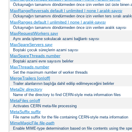
Özkaynağın tamamını döndürmeden önce izin verilen üst üste binen ar
MaxRangeReversals default | unlimited | none |
aralık-sayısı
Özkaynağın tamamını döndürmeden önce izin verilen ters sıralı aralık
MaxRanges default | unlimited | none |
aralık-sayısı
Özkaynağın tamamını döndürmeden önce izin verilen aralık sayısı
MaxRequestWorkers
sayı
Aynı anda işleme sokulacak azami bağlantı sayısı
MaxSpareServers
sayı
Boştaki çocuk süreçlerin azami sayısı
MaxSpareThreads
number
Boştaki azami evre sayısını belirler
MaxThreads
number
Set the maximum number of worker threads
MergeTrailers [on|off]
Trailer alanlarının başlığa dahil edilip edilmeyeceğini belirler
MetaDir
directory
Name of the directory to find CERN-style meta information files
MetaFiles on|off
Activates CERN meta-file processing
MetaSuffix
suffix
File name suffix for the file containing CERN-style meta information
MimeMagicFile
file-path
Enable MIME-type determination based on file contents using the spec