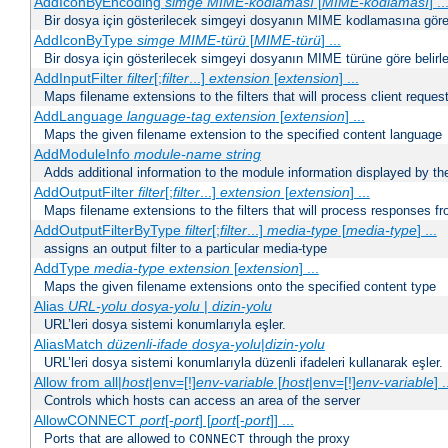
AddIconByEncoding
simge
MIME-kodlaması
[
MIME-kodlaması
] ..
Bir dosya için gösterilecek simgeyi dosyanın MIME kodlamasına göre b
AddIconByType
simge
MIME-türü
[
MIME-türü
] ...
Bir dosya için gösterilecek simgeyi dosyanın MIME türüne göre belirle
AddInputFilter
filter
[;
filter
...]
extension
[
extension
] ...
Maps filename extensions to the filters that will process client reques
AddLanguage
language-tag
extension
[
extension
] ...
Maps the given filename extension to the specified content language
AddModuleInfo
module-name
string
Adds additional information to the module information displayed by the
AddOutputFilter
filter
[;
filter
...]
extension
[
extension
] ...
Maps filename extensions to the filters that will process responses fr
AddOutputFilterByType
filter
[;
filter
...]
media-type
[
media-type
] ...
assigns an output filter to a particular media-type
AddType
media-type
extension
[
extension
] ...
Maps the given filename extensions onto the specified content type
Alias
URL-yolu
dosya-yolu
|
dizin-yolu
URL’leri dosya sistemi konumlarıyla eşler.
AliasMatch
düzenli-ifade
dosya-yolu
|
dizin-yolu
URL’leri dosya sistemi konumlarıyla düzenli ifadeleri kullanarak eşler.
Allow from all|
host
|env=[!]
env-variable
[
host
|env=[!]
env-variable
] .
Controls which hosts can access an area of the server
AllowCONNECT
port
[-
port
] [
port
[-
port
]] ...
Ports that are allowed to
through the proxy
CONNECT