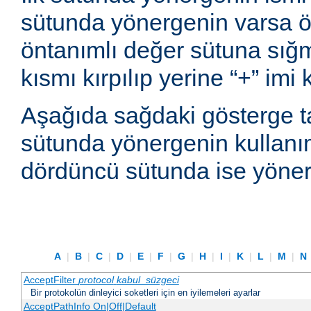
sütunda yönergenin varsa ön
öntanımlı değer sütuna sı
kısmı kırpılıp yerine “+” imi
Aşağıda sağdaki gösterge t
sütunda yönergenin kullanım
dördüncü sütunda ise yönerg
A
|
B
|
C
|
D
|
E
|
F
|
G
|
H
|
I
|
K
|
L
|
M
|
N
AcceptFilter
protocol
kabul_süzgeci
Bir protokolün dinleyici soketleri için en iyilemeleri ayarlar
AcceptPathInfo On|Off|Default