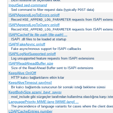
Dizin listesine bir biçembent ekler.
InputSed
sed-command
Sed command to filter request data (typically
data)
POST
ISAPIAppendLogToErrors on|off
Record
requests from ISAPI extensio
HSE_APPEND_LOG_PARAMETER
ISAPIAppendLogToQuery on|off
Record
requests from ISAPI extensio
HSE_APPEND_LOG_PARAMETER
ISAPICacheFile
file-path
[
file-path
] ...
ISAPI .dll files to be loaded at startup
ISAPIFakeAsync on|off
Fake asynchronous support for ISAPI callbacks
ISAPILogNotSupported on|off
Log unsupported feature requests from ISAPI extensions
ISAPIReadAheadBuffer
size
Size of the Read Ahead Buffer sent to ISAPI extensions
KeepAlive On|Off
HTTP kalıcı bağlantılarını etkin kılar
KeepAliveTimeout
sayı
[ms]
Bir kalıcı bağlantıda sunucunun bir sonraki isteği bekleme süresi
KeptBodySize
azami_bayt_sayısı
mod_include gibi süzgeçler tarafından kullanılma olasılığına karşı istek
LanguagePriority
MIME-lang
[
MIME-lang
] ...
The precendence of language variants for cases where the client doe
LDAPCacheEntries
number