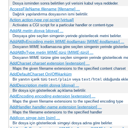
Dosya isminden sonra belirtilen yol verisini kabul veya reddeder.
AccessFileName
filename
[
filename
] ...
Dağıtık yapılandırma dosyasının ismi belirtilir.
Action
action-type
cgi-script
[virtual]
Activates a CGI script for a particular handler or content-type
AddAlt
metin
dosya
[
dosya
] ...
Dosyaya göre seçilen simgenin yerinde gösterilecek metni belirler.
AddAltByEncoding
metin
MIME-kodlaması
[
MIME-kodlaması
] ...
Dosyanın MIME kodlamasına göre seçilen simgenin yerinde gösterilece
AddAltByType
metin
MIME-türü
[
MIME-türü
] ...
Dosyanın MIME türüne göre seçilen simgenin yerinde gösterilecek metn
AddCharset
charset
extension
[
extension
] ...
Maps the given filename extensions to the specified content charset
AddDefaultCharset On|Off|
karküm
Bir yanıtın içerik türü
veya
olduğunda eklen
text/plain
text/html
AddDescription
metin dosya
[
dosya
] ...
Bir dosya için gösterilecek açıklama belirtilir.
AddEncoding
encoding
extension
[
extension
] ...
Maps the given filename extensions to the specified encoding type
AddHandler
handler-name
extension
[
extension
] ...
Maps the filename extensions to the specified handler
AddIcon
simge
isim
[
isim
] ...
Bir dosya için gösterilecek simgeyi dosya adına göre belirler.