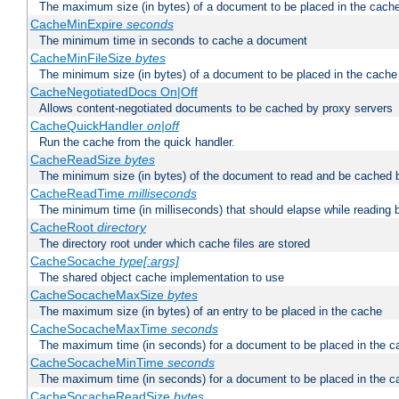
The maximum size (in bytes) of a document to be placed in the cach
CacheMinExpire
seconds
The minimum time in seconds to cache a document
CacheMinFileSize
bytes
The minimum size (in bytes) of a document to be placed in the cache
CacheNegotiatedDocs On|Off
Allows content-negotiated documents to be cached by proxy servers
CacheQuickHandler
on|off
Run the cache from the quick handler.
CacheReadSize
bytes
The minimum size (in bytes) of the document to read and be cached 
CacheReadTime
milliseconds
The minimum time (in milliseconds) that should elapse while reading 
CacheRoot
directory
The directory root under which cache files are stored
CacheSocache
type[:args]
The shared object cache implementation to use
CacheSocacheMaxSize
bytes
The maximum size (in bytes) of an entry to be placed in the cache
CacheSocacheMaxTime
seconds
The maximum time (in seconds) for a document to be placed in the c
CacheSocacheMinTime
seconds
The maximum time (in seconds) for a document to be placed in the c
CacheSocacheReadSize
bytes