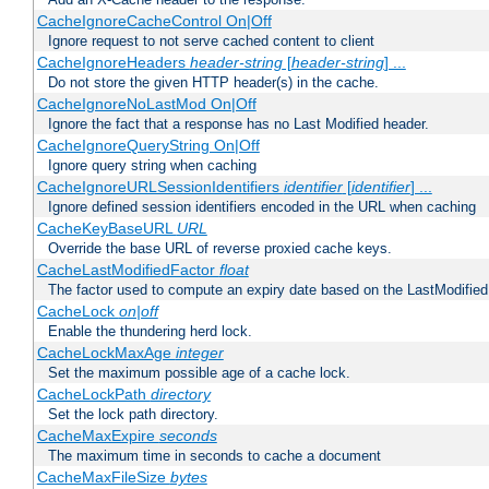
CacheIgnoreCacheControl On|Off
Ignore request to not serve cached content to client
CacheIgnoreHeaders
header-string
[
header-string
] ...
Do not store the given HTTP header(s) in the cache.
CacheIgnoreNoLastMod On|Off
Ignore the fact that a response has no Last Modified header.
CacheIgnoreQueryString On|Off
Ignore query string when caching
CacheIgnoreURLSessionIdentifiers
identifier
[
identifier
] ...
Ignore defined session identifiers encoded in the URL when caching
CacheKeyBaseURL
URL
Override the base URL of reverse proxied cache keys.
CacheLastModifiedFactor
float
The factor used to compute an expiry date based on the LastModified
CacheLock
on|off
Enable the thundering herd lock.
CacheLockMaxAge
integer
Set the maximum possible age of a cache lock.
CacheLockPath
directory
Set the lock path directory.
CacheMaxExpire
seconds
The maximum time in seconds to cache a document
CacheMaxFileSize
bytes