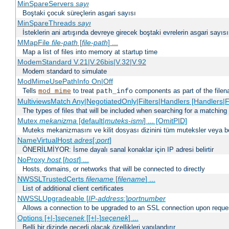
MinSpareServers
sayı
Boştaki çocuk süreçlerin asgari sayısı
MinSpareThreads
sayı
İsteklerin ani artışında devreye girecek boştaki evrelerin asgari sayısın
MMapFile
file-path
[
file-path
] ...
Map a list of files into memory at startup time
ModemStandard V.21|V.26bis|V.32|V.92
Modem standard to simulate
ModMimeUsePathInfo On|Off
Tells
to treat
components as part of the file
mod_mime
path_info
MultiviewsMatch Any|NegotiatedOnly|Filters|Handlers [Handlers|Fi
The types of files that will be included when searching for a matching 
Mutex
mekanizma
[default|
muteks-ismi
] ... [OmitPID]
Muteks mekanizmasını ve kilit dosyası dizinini tüm muteksler veya belir
NameVirtualHost
adres
[:
port
]
ÖNERİLMİYOR: İsme dayalı sanal konaklar için IP adresi belirtir
NoProxy
host
[
host
] ...
Hosts, domains, or networks that will be connected to directly
NWSSLTrustedCerts
filename
[
filename
] ...
List of additional client certificates
NWSSLUpgradeable [
IP-address
:]
portnumber
Allows a connection to be upgraded to an SSL connection upon reque
Options [+|-]
seçenek
[[+|-]
seçenek
] ...
Belli bir dizinde geçerli olacak özellikleri yapılandırır.