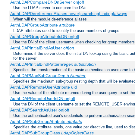
AuthLDAPCompareDNOnServer on|off
Use the LDAP server to compare the DNs
AuthLDAPDereferenceAliases never|searching|finding|always
When will the module de-reference aliases
AuthLDAPGroupAttribute
attribute
LDAP attributes used to identify the user members of groups.
AuthLDAPGroupAttributeIsDN on|off
Use the DN of the client username when checking for group members
AuthLDAPInitialBindAsUser
off|on
Determines if the server does the initial DN lookup using the basic a
for the server
AuthLDAPInitialBindPattern
regex
substitution
Specifies the transformation of the basic authentication username to
AuthLDAPMaxSubGroupDepth
Number
Specifies the maximum sub-group nesting depth that will be evaluated
AuthLDAPRemoteUserAttribute uid
Use the value of the attribute returned during the user query to se
AuthLDAPRemoteUserIsDN on|off
Use the DN of the client username to set the REMOTE_USER environ
AuthLDAPSearchAsUser on|off
Use the authenticated user's credentials to perform authorization sea
AuthLDAPSubGroupAttribute
attribute
Specifies the attribute labels, one value per directive line, used to d
AuthLDAPSubGroupClass
LdapObjectClass