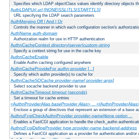
Specifies which LDAP objectClass values identify directory objects t
AuthLDAPUrl
url [NONE|SSL|TLS|STARTTLS]
URL specifying the LDAP search parameters
AuthMerging Off | And | Or
Controls the manner in which each configuration section's authorizatio
AuthName
auth-domain
Authorization realm for use in HTTP authentication
AuthnCacheContext
directory|server|custom-string
Specify a context string for use in the cache key
AuthnCacheEnable
Enable Authn caching configured anywhere
AuthnCacheProvideFor
authn-provider
[...]
Specify which authn provider(s) to cache for
AuthnCacheSOCache
provider-name[:provider-args]
Select socache backend provider to use
AuthnCacheTimeout
timeout
(seconds)
Set a timeout for cache entries
<AuthnProviderAlias
baseProvider Alias
> ... </AuthnProviderAlias
Enclose a group of directives that represent an extension of a base au
AuthnzFcgiCheckAuthnProvider
provider-name
|
option
...
None
Enables a FastCGI application to handle the check_authn authenticat
AuthnzFcgiDefineProvider
type
provider-name
backend-address
Defines a FastCGI application as a provider for authentication and/or 