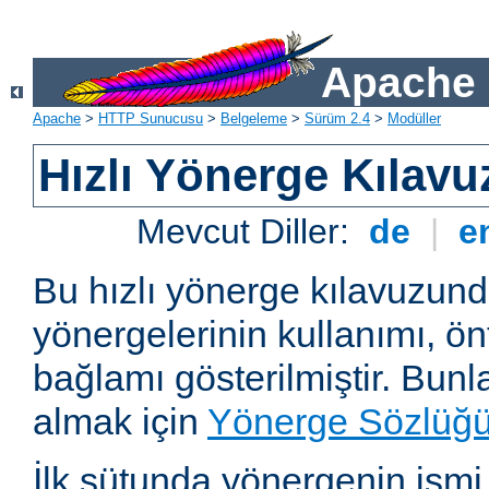
Apache 
Apache
>
HTTP Sunucusu
>
Belgeleme
>
Sürüm 2.4
>
Modüller
Hızlı Yönerge Kılavu
Mevcut Diller:
de
|
e
Bu hızlı yönerge kılavuzun
yönergelerinin kullanımı, ö
bağlamı gösterilmiştir. Bunlar
almak için
Yönerge Sözlüğ
İlk sütunda yönergenin ismi ve