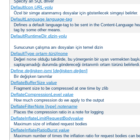
Specify an SQL driver
DefaultIcon
URL-yolu
Özel bir simge atanmamış dosyalar için gösterilecek simgeyi belirler.
DefaultLanguage
language-tag
Defines a default language-tag to be sent in the Content-Language head
tag by some other means.
DefaultRuntimeDir
dizin-yolu
Sunucunun çalışma anı dosyaları için temel dizin
DefaultType
ortam-türü
|none
Değeri
olduğu takdirde, bu yönergenin bir uyarı vermekten başk
none
saptayamadığı durumda göndereceği öntanımlı ortam türünü belirlerdi
Define
değişken-ismi
[
değişken-değeri
]
Bir değişken tanımlar
DeflateBufferSize
value
Fragment size to be compressed at one time by zlib
DeflateCompressionLevel
value
How much compression do we apply to the output
DeflateFilterNote [
type
]
notename
Places the compression ratio in a note for logging
DeflateInflateLimitRequestBody
value
Maximum size of inflated request bodies
DeflateInflateRatioBurst
value
Maximum number of times the inflation ratio for request bodies can b