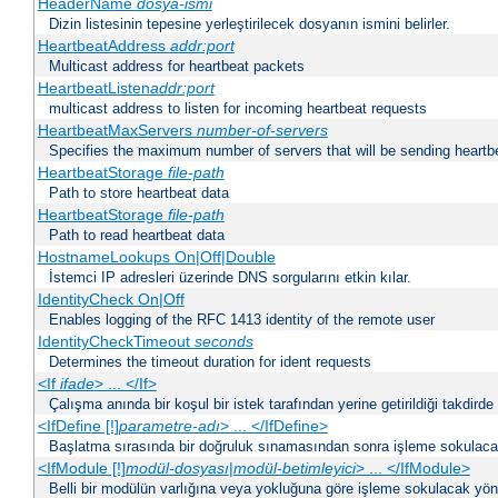
HeaderName
dosya-ismi
Dizin listesinin tepesine yerleştirilecek dosyanın ismini belirler.
HeartbeatAddress
addr:port
Multicast address for heartbeat packets
HeartbeatListen
addr:port
multicast address to listen for incoming heartbeat requests
HeartbeatMaxServers
number-of-servers
Specifies the maximum number of servers that will be sending heartbe
HeartbeatStorage
file-path
Path to store heartbeat data
HeartbeatStorage
file-path
Path to read heartbeat data
HostnameLookups On|Off|Double
İstemci IP adresleri üzerinde DNS sorgularını etkin kılar.
IdentityCheck On|Off
Enables logging of the RFC 1413 identity of the remote user
IdentityCheckTimeout
seconds
Determines the timeout duration for ident requests
<If
ifade
> ... </If>
Çalışma anında bir koşul bir istek tarafından yerine getirildiği takdirde
<IfDefine [!]
parametre-adı
> ... </IfDefine>
Başlatma sırasında bir doğruluk sınamasından sonra işleme sokulacak
<IfModule [!]
modül-dosyası
|
modül-betimleyici
> ... </IfModule>
Belli bir modülün varlığına veya yokluğuna göre işleme sokulacak yöne