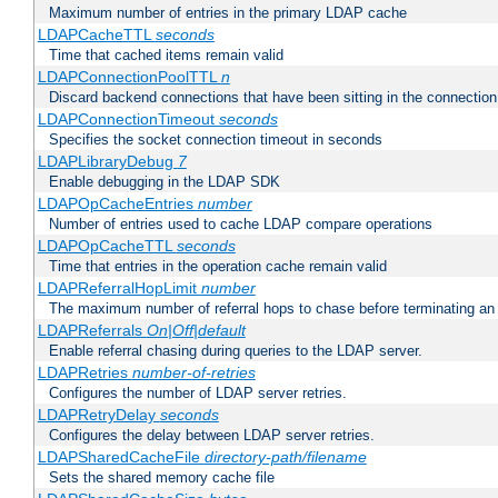
Maximum number of entries in the primary LDAP cache
LDAPCacheTTL
seconds
Time that cached items remain valid
LDAPConnectionPoolTTL
n
Discard backend connections that have been sitting in the connection
LDAPConnectionTimeout
seconds
Specifies the socket connection timeout in seconds
LDAPLibraryDebug
7
Enable debugging in the LDAP SDK
LDAPOpCacheEntries
number
Number of entries used to cache LDAP compare operations
LDAPOpCacheTTL
seconds
Time that entries in the operation cache remain valid
LDAPReferralHopLimit
number
The maximum number of referral hops to chase before terminating a
LDAPReferrals
On|Off|default
Enable referral chasing during queries to the LDAP server.
LDAPRetries
number-of-retries
Configures the number of LDAP server retries.
LDAPRetryDelay
seconds
Configures the delay between LDAP server retries.
LDAPSharedCacheFile
directory-path/filename
Sets the shared memory cache file