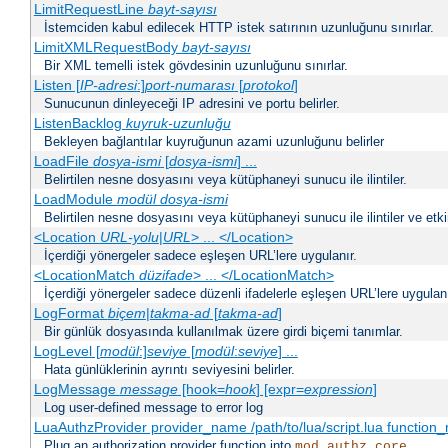
LimitRequestLine
bayt-sayısı
İstemciden kabul edilecek HTTP istek satırının uzunluğunu sınırlar.
LimitXMLRequestBody
bayt-sayısı
Bir XML temelli istek gövdesinin uzunluğunu sınırlar.
Listen [
IP-adresi
:]
port-numarası
[
protokol
]
Sunucunun dinleyeceği IP adresini ve portu belirler.
ListenBacklog
kuyruk-uzunluğu
Bekleyen bağlantılar kuyruğunun azami uzunluğunu belirler
LoadFile
dosya-ismi
[
dosya-ismi
] ...
Belirtilen nesne dosyasını veya kütüphaneyi sunucu ile ilintiler.
LoadModule
modül dosya-ismi
Belirtilen nesne dosyasını veya kütüphaneyi sunucu ile ilintiler ve etki
<Location
URL-yolu
|
URL
> ... </Location>
İçerdiği yönergeler sadece eşleşen URL’lere uygulanır.
<LocationMatch
düzifade
> ... </LocationMatch>
İçerdiği yönergeler sadece düzenli ifadelerle eşleşen URL’lere uygulanı
LogFormat
biçem
|
takma-ad
[
takma-ad
]
Bir günlük dosyasında kullanılmak üzere girdi biçemi tanımlar.
LogLevel [
modül
:]
seviye
[
modül
:
seviye
] ...
Hata günlüklerinin ayrıntı seviyesini belirler.
LogMessage
message
[hook=
hook
] [expr=
expression
]
Log user-defined message to error log
LuaAuthzProvider provider_name /path/to/lua/script.lua function
Plug an authorization provider function into
mod_authz_core