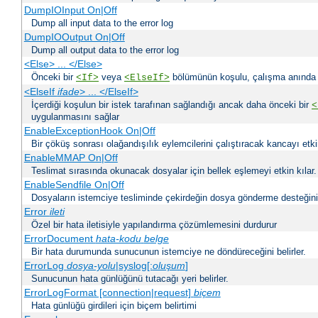
DumpIOInput On|Off
Dump all input data to the error log
DumpIOOutput On|Off
Dump all output data to the error log
<Else> ... </Else>
Önceki bir
veya
bölümünün koşulu, çalışma anında bir
<If>
<ElseIf>
<ElseIf
ifade
> ... </ElseIf>
İçerdiği koşulun bir istek tarafınan sağlandığı ancak daha önceki bir
<
uygulanmasını sağlar
EnableExceptionHook On|Off
Bir çöküş sonrası olağandışılık eylemcilerini çalıştıracak kancayı etkin
EnableMMAP On|Off
Teslimat sırasında okunacak dosyalar için bellek eşlemeyi etkin kılar.
EnableSendfile On|Off
Dosyaların istemciye tesliminde çekirdeğin dosya gönderme desteğinin 
Error
ileti
Özel bir hata iletisiyle yapılandırma çözümlemesini durdurur
ErrorDocument
hata-kodu
belge
Bir hata durumunda sunucunun istemciye ne döndüreceğini belirler.
ErrorLog
dosya-yolu
|syslog[:
oluşum
]
Sunucunun hata günlüğünü tutacağı yeri belirler.
ErrorLogFormat [connection|request]
biçem
Hata günlüğü girdileri için biçem belirtimi