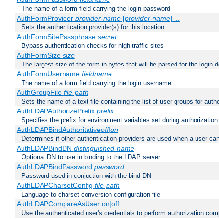
The name of a form field carrying the login password
AuthFormProvider
provider-name
[
provider-name
] ...
Sets the authentication provider(s) for this location
AuthFormSitePassphrase
secret
Bypass authentication checks for high traffic sites
AuthFormSize
size
The largest size of the form in bytes that will be parsed for the login d
AuthFormUsername
fieldname
The name of a form field carrying the login username
AuthGroupFile
file-path
Sets the name of a text file containing the list of user groups for autho
AuthLDAPAuthorizePrefix
prefix
Specifies the prefix for environment variables set during authorization
AuthLDAPBindAuthoritative
off|on
Determines if other authentication providers are used when a user can
AuthLDAPBindDN
distinguished-name
Optional DN to use in binding to the LDAP server
AuthLDAPBindPassword
password
Password used in conjuction with the bind DN
AuthLDAPCharsetConfig
file-path
Language to charset conversion configuration file
AuthLDAPCompareAsUser on|off
Use the authenticated user's credentials to perform authorization co