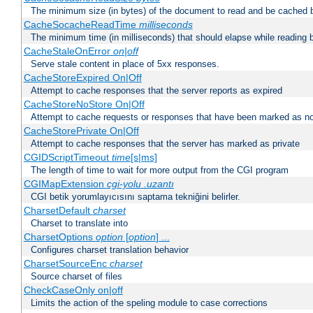
The minimum size (in bytes) of the document to read and be cached 
CacheSocacheReadTime
milliseconds
The minimum time (in milliseconds) that should elapse while reading 
CacheStaleOnError
on|off
Serve stale content in place of 5xx responses.
CacheStoreExpired On|Off
Attempt to cache responses that the server reports as expired
CacheStoreNoStore On|Off
Attempt to cache requests or responses that have been marked as no
CacheStorePrivate On|Off
Attempt to cache responses that the server has marked as private
CGIDScriptTimeout
time
[s|ms]
The length of time to wait for more output from the CGI program
CGIMapExtension
cgi-yolu
.uzantı
CGI betik yorumlayıcısını saptama tekniğini belirler.
CharsetDefault
charset
Charset to translate into
CharsetOptions
option
[
option
] ...
Configures charset translation behavior
CharsetSourceEnc
charset
Source charset of files
CheckCaseOnly on|off
Limits the action of the speling module to case corrections