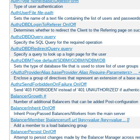
AuthType None|Basic|Digest|Form
Type of user authentication
AuthUserFile
file-path
Sets the name of a text file containing the list of users and passwords
AuthzDBDLoginToReferer On|Off
Determines whether to redirect the Client to the Referring page on succ
AuthzDBDQuery
query
Specify the SQL Query for the required operation
AuthzDBDRedirectQuery
query
Specify a query to look up a login page for the user
AuthzDBMType default|SDBM|GDBM|NDBM|DB
Sets the type of database file that is used to store list of user groups
<AuthzProviderAlias
baseProvider Alias Require-Parameters
> ...
Enclose a group of directives that represent an extension of a base au
AuthzSendForbiddenOnFailure On|Off
Send '403 FORBIDDEN' instead of '401 UNAUTHORIZED' if authenticat
BalancerGrowth
#
Number of additional Balancers that can be added Post-configuration
BalancerInherit On|Off
Inherit ProxyPassed Balancers/Workers from the main server
BalancerMember [
balancerurl
]
url
[
key=value [key=value ...]]
Add a member to a load balancing group
BalancerPersist On|Off
Attempt to persist changes made by the Balancer Manager across res