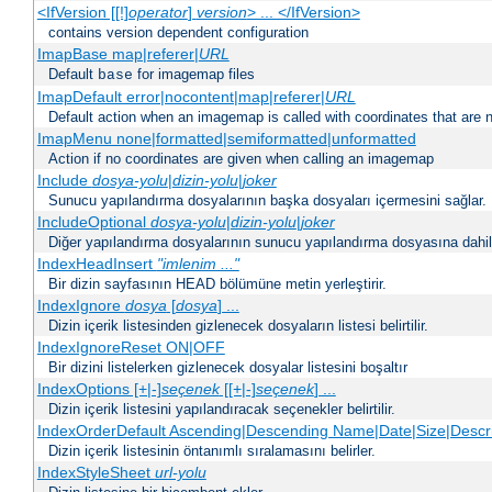
<IfVersion [[!]
operator
]
version
> ... </IfVersion>
contains version dependent configuration
ImapBase map|referer|
URL
Default
for imagemap files
base
ImapDefault error|nocontent|map|referer|
URL
Default action when an imagemap is called with coordinates that are n
ImapMenu none|formatted|semiformatted|unformatted
Action if no coordinates are given when calling an imagemap
Include
dosya-yolu
|
dizin-yolu
|
joker
Sunucu yapılandırma dosyalarının başka dosyaları içermesini sağlar.
IncludeOptional
dosya-yolu
|
dizin-yolu
|
joker
Diğer yapılandırma dosyalarının sunucu yapılandırma dosyasına dahil 
IndexHeadInsert
"imlenim ..."
Bir dizin sayfasının HEAD bölümüne metin yerleştirir.
IndexIgnore
dosya
[
dosya
] ...
Dizin içerik listesinden gizlenecek dosyaların listesi belirtilir.
IndexIgnoreReset ON|OFF
Bir dizini listelerken gizlenecek dosyalar listesini boşaltır
IndexOptions [+|-]
seçenek
[[+|-]
seçenek
] ...
Dizin içerik listesini yapılandıracak seçenekler belirtilir.
IndexOrderDefault Ascending|Descending Name|Date|Size|Descri
Dizin içerik listesinin öntanımlı sıralamasını belirler.
IndexStyleSheet
url-yolu