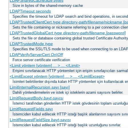
LDAPSharedCacheSize
bytes
Size in bytes of the shared-memory cache
LDAPTimeout
seconds
Specifies the timeout for LDAP search and bind operations, in secon
LDAPTrustedClientCert
type
directory-path/filename/nickname
[p
Sets the file containing or nickname referring to a per connection clien
LDAPTrustedGlobalCert
type
directory-path/filename
[password]
Sets the file or database containing global trusted Certificate Authority 
LDAPTrustedMode
type
Specifies the SSL/TLS mode to be used when connecting to an LDAP
LDAPVerifyServerCert
On|Off
Force server certificate verification
<Limit
yöntem
[
yöntem
] ... > ... </Limit>
Erişimi sınırlanacak HTTP yöntemleri için erişim sınırlayıcıları sarmal
<LimitExcept
yöntem
[
yöntem
] ... > ... </LimitExcept>
İsimleri belirtilenler dışında kalan HTTP yöntemleri için kullanılacak er
LimitInternalRecursion
sayı
[
sayı
]
Dahili yönlendirmelerin ve istek içi isteklerin azami sayısını belirler.
LimitRequestBody
bayt-sayısı
İstemci tarafından gönderilen HTTP istek gövdesinin toplam uzunluğun
LimitRequestFields
sayı
İstemciden kabul edilecek HTTP isteği başlık alanlarının sayısını sınır
LimitRequestFieldSize
bayt-sayısı
İstemciden kabul edilecek HTTP isteği başlık uzunluğunu sınırlar.