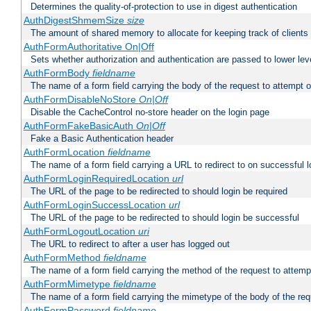
Determines the quality-of-protection to use in digest authentication
AuthDigestShmemSize
size
The amount of shared memory to allocate for keeping track of clients
AuthFormAuthoritative On|Off
Sets whether authorization and authentication are passed to lower le
AuthFormBody
fieldname
The name of a form field carrying the body of the request to attempt 
AuthFormDisableNoStore
On|Off
Disable the CacheControl no-store header on the login page
AuthFormFakeBasicAuth
On|Off
Fake a Basic Authentication header
AuthFormLocation
fieldname
The name of a form field carrying a URL to redirect to on successful l
AuthFormLoginRequiredLocation
url
The URL of the page to be redirected to should login be required
AuthFormLoginSuccessLocation
url
The URL of the page to be redirected to should login be successful
AuthFormLogoutLocation
uri
The URL to redirect to after a user has logged out
AuthFormMethod
fieldname
The name of a form field carrying the method of the request to attemp
AuthFormMimetype
fieldname
The name of a form field carrying the mimetype of the body of the req
AuthFormPassword
fieldname