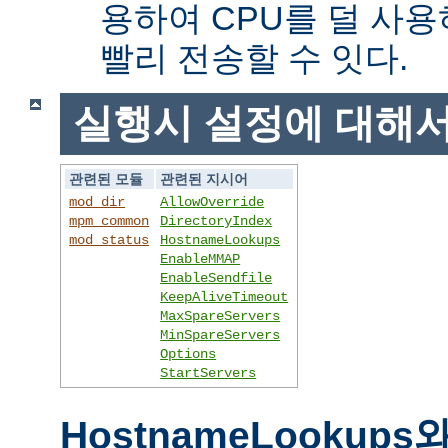
용하여 CPU를 덜 사용
빨리 전송할 수 잇다.
실행시 설정에 대해
관련된 모듈
관련된 지시어
mod_dir
AllowOverride
mpm_common
DirectoryIndex
mod_status
HostnameLookups
EnableMMAP
EnableSendfile
KeepAliveTimeout
MaxSpareServers
MinSpareServers
Options
StartServers
HostnameLookups