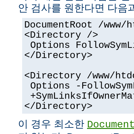
안 검사를 원한다면 다음과
DocumentRoot /www/h
<Directory />
Options FollowSymL
</Directory>
<Directory /www/htd
Options -FollowSym
+SymLinksIfOwnerMa
</Directory>
이 경우 최소한
Documen