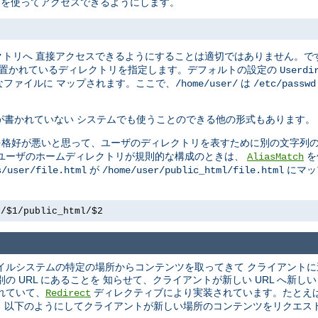
L を使ってアクセスできるようにします。
クトリへ 直接アクセスできるようにすることは適切ではありません。で
 置かれているディレクトリを指定します。デフォルトの設定の
Userdi
ファイルに マップされます。ここで、
は
/home/user/
/etc/passwd
が書かれていない システムでも使うことのできる他の形式もあります。
を格好が悪いと思って、ユーザのディレクトリを表すために別の文字列の
かし、ユーザのホームディレクトリが規則的な構成のときは、
を
AliasMatch
が
にマッ
s/user/file.html
/home/user/public_html/file.html
e/$1/public_html/$2
 ファイルシステムの特定の場所からコンテンツを取ってきて クライアント
 URL にあることを 知らせて、クライアントが新しい URL へ新し
れていて、
ディレクティブにより実装されています。たとえ
Redirect
 以下のようにしてクライアントが新しい場所のコンテンツをリクエス