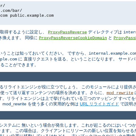
ar/
e.com/bar/
.com public.example.com
を取得するように設定し、
ディレクティブは
ProxyPassReverse
inter
き換えます。 同様に
と
ProxyPassReverseCookieDomain
ProxyPass
いうことは知っておいてください。 ですから、
internal.example.co
に 直接リクエストを送る、ということになります。 サード
ple.com
換えることができます。
るリライトエンジンが役に立つでしょう。 このモジュールにより提供さ
を 使って送り返すコンテンツの場所を決めます。さらに、
mod_rewrite
す。リライトエンジンは上で挙げられている三つのマッピング すべてを
od_rewrite を使う多くの実用的な例は
URL リライトガイド
で説明
ルシステムに 無いという場合が発生します。これが起こるのにはいくつ
ります。 この場合は、クライアントにリソースの新しい位置を知らせる