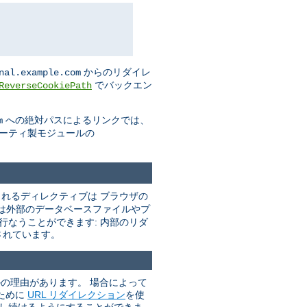
からのリダイレ
nal.example.com
でバックエン
ReverseCookiePath
への絶対パスによるリンクでは、
m
パーティ製モジュールの
れるディレクティブは ブラウザの
は外部のデータベースファイルやプ
行なうことができます: 内部のリダ
されています。
かの理由があります。 場合によって
ために
URL リダイレクション
を使