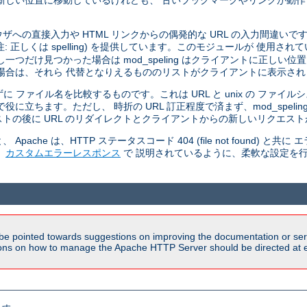
新しい位置に移動しているけれども、 古いブックマークやリンクが動
 ブラウザへの直接入力や HTML リンクからの偶発的な URL の入力間違いです
正しくは spelling) を提供しています。このモジュールが 使用されているとき
だけ見つかった場合は mod_speling はクライアントに正しい位置
場合は、それら 代替となりえるもののリストがクライアントに表示され
せずに ファイル名を比較するものです。これは URL と unix の ファ
立ちます。ただし、 時折の URL 訂正程度で済まず、mod_speli
トの後に URL のリダイレクトとクライアントからの新しいリクエスト
he は、HTTP ステータスコード 404 (file not found) と
、
カスタムエラーレスポンス
で 説明されているように、柔軟な設定を
be pointed towards suggestions on improving the documentation or ser
tions on how to manage the Apache HTTP Server should be directed at e