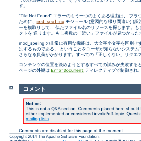
うのが最善の方法です。 そうすることによって、リソースは
す。
"File Not Found" エラーのもう一つのよくある理由は、
ために、
モジュール (意図的な綴り間違い) (訳注: 
mod_speling
ーを横取りして、 似たファイル名のリソースを探します。もし一つ
クトを 送ります。もし複数の「近い」ファイルが見つかった
mod_speling の非常に有用な機能は、大文字小文字を区別
別するものである、 ということをユーザが知らないシステムで役に
さらなる負荷がかかります。すべての「正しくない」リクエス
コンテンツの位置を決めようとするすべての試みが失敗すると、 Apac
ページの外観は
ディレクティブで制御され
ErrorDocument
コメント
Notice:
This is not a Q&A section. Comments placed here should 
either implemented or considered invalid/off-topic. Ques
mailing lists
.
Comments are disabled for this page at the moment.
Copyright 2014 The Apache Software Foundation.