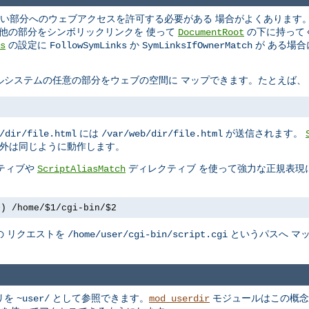
い部分へのウェブアクセスを許可する必要がある 場合がよくあります。A
の他の部分をシンボリックリンクを 使って
の下に持って
DocumentRoot
の設定に
か
が ある場
s
FollowSymLinks
SymLinksIfOwnerMatch
ルシステムの任意の部分をウェブの空間に マップできます。たとえば、
には
が送信されます。
/dir/file.html
/var/web/dir/file.html
以外は同じように動作します。
ティブや
ディレクティブ を使って強力な正規表現
ScriptAliasMatch
+) /home/$1/cgi-bin/$2
の リクエストを
というパスへ マ
/home/user/cgi-bin/script.cgi
リを
として参照できます。
モジュールはこの概念
~user/
mod_userdir