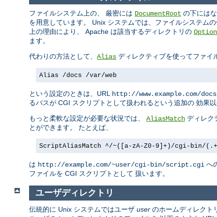
ファイルシステム上の、 厳密には
の下にはな
DocumentRoot
を用意しています。 Unix システムでは、ファイルシステム
上の理由により、 Apache は該当するディレクトリの
Option
ます。
代わりの方法として、
ディレクティブを使ってファイ
Alias
Alias /docs /var/web
という設定のときは、URL
http://www.example.com/docs
るパスが CGI スクリプトとして扱われるという追加の 効果
もっと柔軟な設定が必要な状況では、
ディレク
AliasMatch
とができます。 たとえば、
ScriptAliasMatch ^/~([a-zA-Z0-9]+)/cgi-bin/(.
は
へ
http://example.com/~user/cgi-bin/script.cgi
ファイルを CGI スクリプトとして 扱います。
ユーザディレクトリ
伝統的に Unix システムではユーザ
user
のホームディレクト