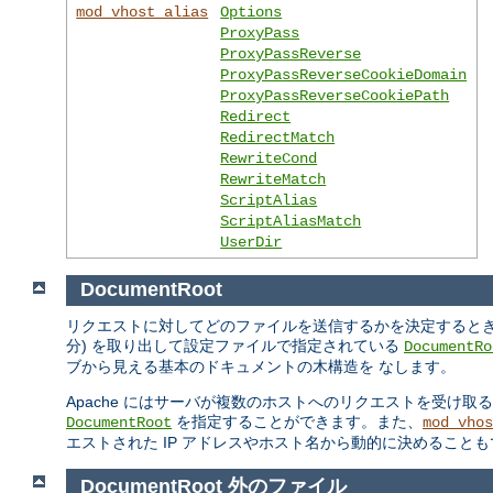
mod_vhost_alias
Options
ProxyPass
ProxyPassReverse
ProxyPassReverseCookieDomain
ProxyPassReverseCookiePath
Redirect
RedirectMatch
RewriteCond
RewriteMatch
ScriptAlias
ScriptAliasMatch
UserDir
DocumentRoot
リクエストに対してどのファイルを送信するかを決定するときの Ap
分) を取り出して設定ファイルで指定されている
DocumentRo
ブから見える基本のドキュメントの木構造を なします。
Apache にはサーバが複数のホストへのリクエストを受け取
を指定することができます。また、
DocumentRoot
mod_vhos
エストされた IP アドレスやホスト名から動的に決めること
DocumentRoot 外のファイル