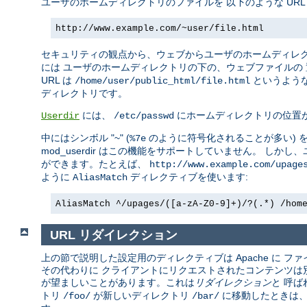
ユーザのホームディレクトリのファイルを 以下のような UR
http://www.example.com/~user/file.html
セキュリティの観点から、ウェブからユーザのホームディレ
には ユーザのホームディレクトリの下の、ウェブファイルの
URL は
というような
/home/user/public_html/file.html
ディレクトリです。
には、
にホームディレクトリの位置
Userdir
/etc/passwd
中にはシンボル "~" (
のように符号化されることが多い) 
%7e
mod_userdir はこの機能をサポートしていません。 し
ができます。たとえば、
http://www.example.com/upage
ように
ディレクティブを使います:
AliasMatch
AliasMatch ^/upages/([a-zA-Z0-9]+)/?(.*) /hom
URL リダイレクション
上の節で説明した設定用のディレクティブは Apache に
その代わりに クライアントにリクエストされたコンテンツは別の
が望ましいことがあります。これは
リダイレクション
と 呼ば
トリ
が新しいディレクトリ
に移動したときは、
/foo/
/bar/