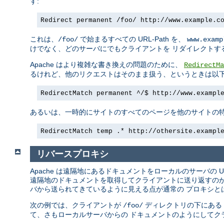
す:
Redirect permanent /foo/ http://www.example.c
これは、
で始まるすべての URL-Path を、
/foo/
www.examp
けでなく、どのサーバにでもクライアントを リダイレクトす
Apache はより複雑な書き換えの問題のために、
RedirectMa
るけれど、他のリクエストはそのまま扱う、というときは以下
RedirectMatch permanent ^/$ http://www.exampl
あるいは、一時的にサイトのすべてのページを他のサイトの特
RedirectMatch temp .* http://othersite.exampl
リバースプロキシ
Apache は遠隔地にあるドキュメントをローカルのサーバの 
遠隔地のドキュメントを取得してクライアントに送り返すのが
バから送られてきているように見える点が通常の プロキシと
次の例では、クライアントが
ディレクトリの下にある
/foo/
て、さもローカルサーバからの ドキュメントのようにしてク