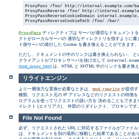
ProxyPass /foo/ http://internal.example.com/b
ProxyPassReverse /foo/ http://internal.exampl
ProxyPassReverseCookieDomain internal.example
ProxyPassReverseCookiePath /foo/ /bar/
ディレクティブは サーバが適切なドキュメント
ProxyPass
クトがローカルサーバの 適切なディレクトリを指すように書
ド側サーバの発行した Cookie を書き換えることができます。
ただし、ドキュメントの中のリンクは書き換えられない、 と
クライアントがプロキシサーバを抜け出して
internal.exam
mod_proxy_html
は、HTML と XHTML 中のリンクを書き
リライトエンジン
より一層強力な置換が必要なときは、
が提供す
mod_rewrite
種類、リクエスト元の IP アドレスなどのリクエストの特徴
ログラムを使ってリクエストの扱い方を 決めることもできま
イレクト (エイリアス)、 外部のリダイレクト、プロキシです。m
File Not Found
必ず、リクエストされた URL に対応するファイルがファイ
は、ドキュメントを別の場所に移動した結果であることがあ