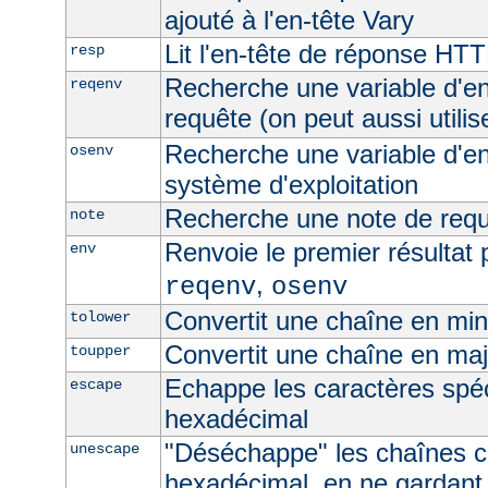
ajouté à l'en-tête Vary
Lit l'en-tête de réponse HT
resp
Recherche une variable d'e
reqenv
requête (on peut aussi utilis
Recherche une variable d'e
osenv
système d'exploitation
Recherche une note de req
note
Renvoie le premier résultat 
env
,
reqenv
osenv
Convertit une chaîne en mi
tolower
Convertit une chaîne en ma
toupper
Echappe les caractères spé
escape
hexadécimal
"Déséchappe" les chaînes 
unescape
hexadécimal, en ne gardant