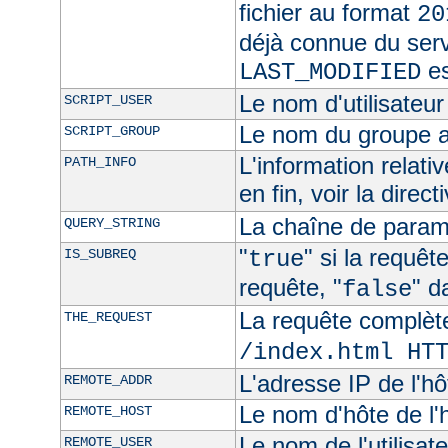
fichier au format
20
déjà connue du ser
es
LAST_MODIFIED
Le nom d'utilisateur 
SCRIPT_USER
Le nom du groupe au
SCRIPT_GROUP
L'information relat
PATH_INFO
en fin, voir la direct
La chaîne de param
QUERY_STRING
"
" si la requê
IS_SUBREQ
true
requête, "
" d
false
La requête complèt
THE_REQUEST
/index.html HT
L'adresse IP de l'hô
REMOTE_ADDR
Le nom d'hôte de l'h
REMOTE_HOST
Le nom de l'utilisate
REMOTE_USER