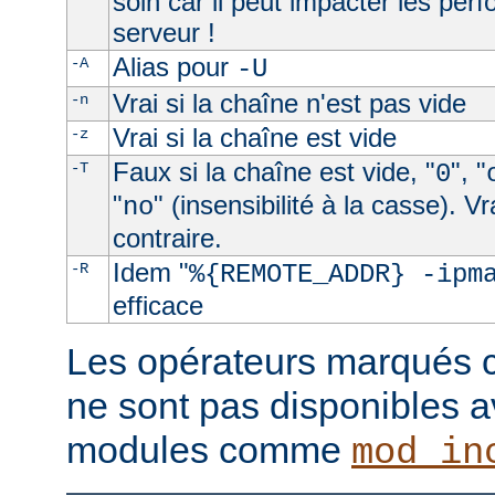
soin car il peut impacter les per
serveur !
Alias pour
-A
-U
Vrai si la chaîne n'est pas vide
-n
Vrai si la chaîne est vide
-z
Faux si la chaîne est vide, "
", "
-T
0
"
" (insensibilité à la casse). V
no
contraire.
Idem "
-R
%{REMOTE_ADDR} -ipm
efficace
Les opérateurs marqués c
ne sont pas disponibles a
modules comme
mod_in