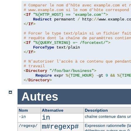
# Comparer le nom d'hôte avec example.com et 
# www.example.com si le nom d'hôte correspond
<
If
"%{HTTP_HOST} == 'example.com'"
>
Redirect
 permanent 
/
 http
://
www
.
example
.
c
</
If
>
# Forcer le type text/plain si un fichier fai
# requête dont la chaîne de paramètres contie
<
If
"%{QUERY_STRING} =~ /forcetext/"
>
ForceType
 text
/
</
If
>
# N'autoriser l'accès à ce contenu que pendan
# travail
<
Directory
"/foo/bar/business"
>
Require
 expr 
%{
TIME_HOUR
}
-
gt 
9
&&
%{
TIM
</
Directory
>
Autres
Nom
Alternative
Description
in
chaîne contenue dans un
-in
m#regexp#
Expression rationnelle (
/regexp/
délimiteurs autres que /)