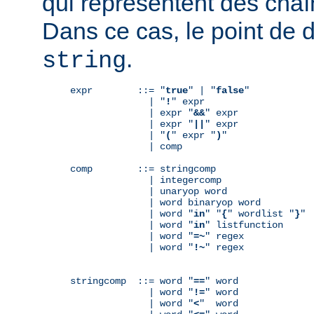
qui représentent des chaî
Dans ce cas, le point de 
.
string
expr        ::= "
true
" | "
false
"

              | "
!
" expr

              | expr "
&&
" expr

              | expr "
||
" expr

              | "
(
" expr "
)
"

              | comp

comp        ::= stringcomp

              | integercomp

              | unaryop word

              | word binaryop word

              | word "
in
" "
{
" wordlist "
}
"

              | word "
in
" listfunction

              | word "
=~
" regex

              | word "
!~
" regex

stringcomp  ::= word "
==
" word

              | word "
!=
" word

              | word "
<
"  word
