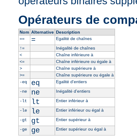
opérateurs binaires supp
Opérateurs de comp
Nom
Alternative
Description
=
Egalité de chaînes
==
Inégalité de chaînes
!=
Chaîne inférieure à
<
Chaîne inférieure ou égale à
<=
Chaîne supérieure à
>
Chaîne supérieure ou égale à
>=
eq
Egalité d'entiers
-eq
ne
Inégalité d'entiers
-ne
lt
Entier inférieur à
-lt
le
Entier inférieur ou égal à
-le
gt
Entier supérieur à
-gt
ge
Entier supérieur ou égal à
-ge