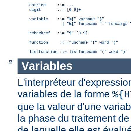
cstring     ::= ...

digit       ::= [0-9]+

variable    ::= "
%{
" varname "
}
"

              | "
%{
" funcname "
:
" funcargs 
rebackref   ::= "
$
" [0-9]

function     ::= funcname "
(
" word "
)
"

listfunction ::= listfuncname "
(
" word "
)
"
Variables
L'interpréteur d'expressio
variables de la forme
%{H
que la valeur d'une varia
la phase du traitement de
de laquelle elle est éval