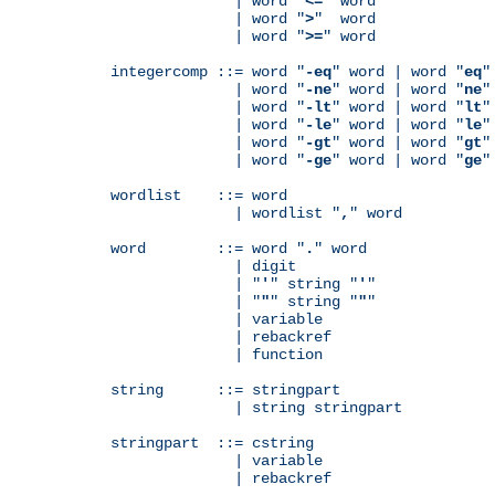
              | word "
<=
" word

              | word "
>
"  word

              | word "
>=
" word

integercomp ::= word "
-eq
" word | word "
eq
"
              | word "
-ne
" word | word "
ne
"
              | word "
-lt
" word | word "
lt
"
              | word "
-le
" word | word "
le
"
              | word "
-gt
" word | word "
gt
"
              | word "
-ge
" word | word "
ge
"
wordlist    ::= word

              | wordlist "
,
" word

word        ::= word "
.
" word

              | digit

              | "
'
" string "
'
"

              | "
"
" string "
"
"

              | variable

	      | rebackref

              | function

string      ::= stringpart

              | string stringpart

stringpart  ::= cstring

              | variable

	      | rebackref
