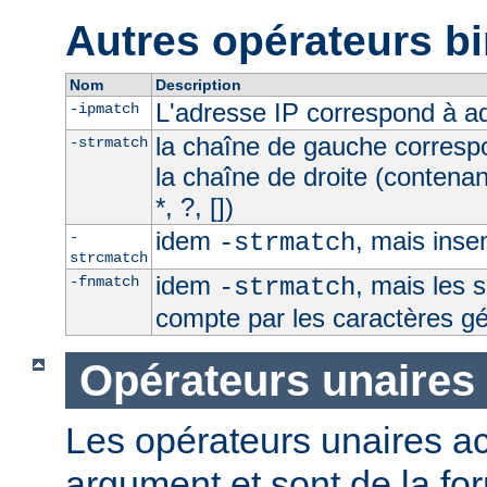
Autres opérateurs bi
Nom
Description
L'adresse IP correspond à 
-ipmatch
la chaîne de gauche corresp
-strmatch
la chaîne de droite (contena
*, ?, [])
idem
, mais inse
-
-strmatch
strcmatch
idem
, mais les 
-fnmatch
-strmatch
compte par les caractères g
Opérateurs unaires
Les opérateurs unaires a
argument et sont de la fo