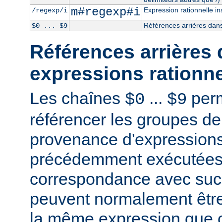
m#regexp#i
Expression rationnelle in
/regexp/i
Références arrières dans
$0 ... $9
Références arrières 
expressions rationne
Les chaînes
...
perm
$0
$9
référencer les groupes de
provenance d'expressions
précédemment exécutées 
correspondance avec succ
peuvent normalement être
la même expression que c