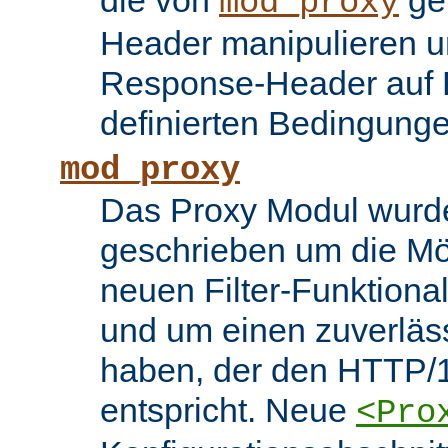
die von
ge
mod_proxy
Header manipulieren un
Response-Header auf 
definierten Bedingung
mod_proxy
Das Proxy Modul wurd
geschrieben um die Mö
neuen Filter-Funktiona
und um einen zuverläs
haben, der den HTTP/1
entspricht. Neue
<Pro