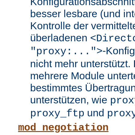
Konfigurationsabschnit
besser lesbare (und int
Kontrolle der vermittel
überladenen
<Direct
-Konfi
"proxy:...">
nicht mehr unterstützt.
mehrere Module untertei
bestimmtes Übertragun
unterstützen, wie
prox
und
proxy_ftp
prox
mod_negotiation